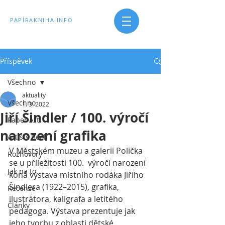
PAPÍRAKNIHA.INFO
Příspěvek
Všechno
aktuality
Všechno
1. 3. 2022
Jiří Šindler / 100. výročí
Paper Art
narození grafika
Artists Book
V Městském muzeu a galerii Polička 
Rozhovory
se u příležitosti 100.  výročí narození 
Jak na to
koná výstava místního rodáka Jiřího 
Šindlera (1922–2015), grafika, 
Recenze
ilustrátora, kaligrafa a letitého 
Články
pedagoga. Výstava prezentuje jak 
jeho tvorbu z oblasti dětské 