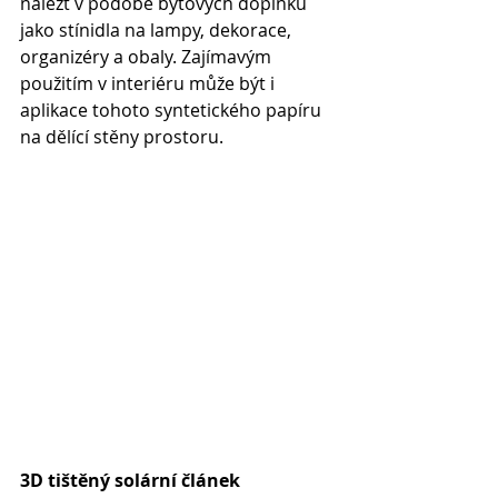
nalézt v podobě bytových doplňků 
jako stínidla na lampy, dekorace, 
organizéry a obaly. Zajímavým 
použitím v interiéru může být i 
aplikace tohoto syntetického papíru 
na dělící stěny prostoru.
3D tištěný solární článek