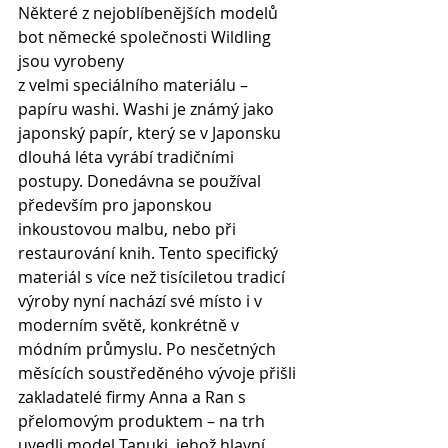
Některé z nejoblíbenějších modelů 
bot německé společnosti Wildling 
jsou vyrobeny 
z velmi speciálního materiálu – 
papíru washi. Washi je známý jako 
japonský papír, který se v Japonsku 
dlouhá léta vyrábí tradičními 
postupy. Donedávna se používal 
především pro japonskou 
inkoustovou malbu, nebo při 
restaurování knih. Tento specifický 
materiál s více než tisíciletou tradicí 
výroby nyní nachází své místo i v 
moderním světě, konkrétně v 
módním průmyslu. Po nesčetných 
měsících soustředěného vývoje přišli 
zakladatelé firmy Anna a Ran s 
přelomovým produktem – na trh 
uvedli model Tanuki, jehož hlavní 