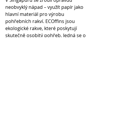
V Singapuru se zrodil opravdu 
neobvyklý nápad – využít papír jako 
hlavní materiál pro výrobu 
pohřebních rakví. ECOffins jsou 
ekologické rakve, které poskytují 
skutečně osobitý pohřeb. Jedná se o 
silnou, robustní, ale lehkou 
konstrukci, která byla vyvinuta tak, 
aby vyhovovala potřebám těch, kteří 
chtějí ekologicky šetrnou rakev. 
Vlnitá lepenka s vyztuženou 
základnou se vyznačuje strukturální 
tuhostí, aby chránila rohy před 
náhodným roztržením. Selektivní 
použití papíru z vlnité lepenky, který 
má spoustu dutin, činí ECOffin 
výjimečně snadno hořlavou, což je v 
případě kremace velice žádaná 
vlastnost. Dalším pozitivem je 