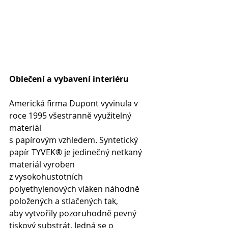
Oblečení a vybavení interiéru
Americká firma Dupont vyvinula v 
roce 1995 všestranně využitelný 
materiál 
s papírovým vzhledem. Syntetický 
papír
TYVEK® je jedinečný netkaný 
materiál vyroben 
z vysokohustotních 
polyethylenových vláken náhodně 
položených a stlačených tak, 
aby vytvořily pozoruhodně pevný 
tiskový substrát. Jedná se o 