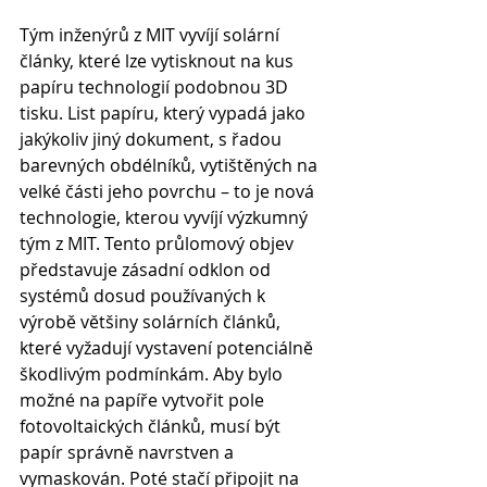
Tým inženýrů z MIT vyvíjí solární 
články, které lze vytisknout na kus 
papíru technologií podobnou 3D 
tisku. List papíru, který vypadá jako 
jakýkoliv jiný dokument, s řadou 
barevných obdélníků, vytištěných na 
velké části jeho povrchu – to je nová 
technologie, kterou vyvíjí výzkumný 
tým z MIT. Tento průlomový objev 
představuje zásadní odklon od 
systémů dosud používaných k 
výrobě většiny solárních článků, 
které vyžadují vystavení potenciálně 
škodlivým podmínkám. Aby bylo 
možné na papíře vytvořit pole 
fotovoltaických článků, musí být 
papír správně navrstven a 
vymaskován. Poté stačí připojit na 