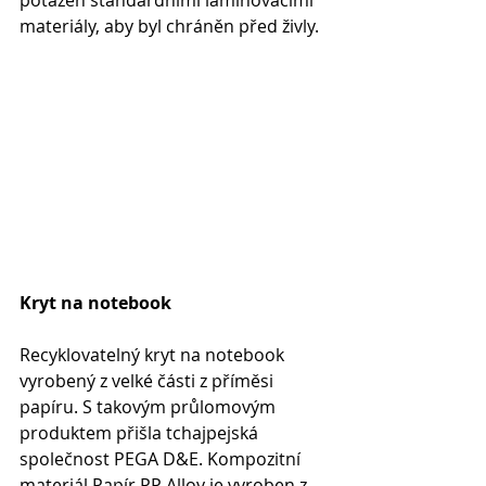
potažen standardními laminovacími 
materiály, aby byl chráněn před živly.
Kryt na notebook
Recyklovatelný kryt na notebook 
vyrobený z velké části z příměsi 
papíru. S takovým průlomovým 
produktem přišla tchajpejská 
společnost PEGA D&E. Kompozitní 
materiál Papír PP Alloy je vyroben z 