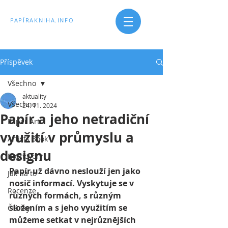
PAPÍRAKNIHA.INFO
Příspěvek
Všechno
aktuality
Všechno
24. 11. 2024
Papír a jeho netradiční
Paper Art
využití v průmyslu a
Artists Book
designu
Rozhovory
Papír už dávno neslouží jen jako 
Jak na to
nosič informací. Vyskytuje se v 
Recenze
různých formách, s různým 
složením a s jeho využitím se 
Články
můžeme setkat v nejrůznějších 