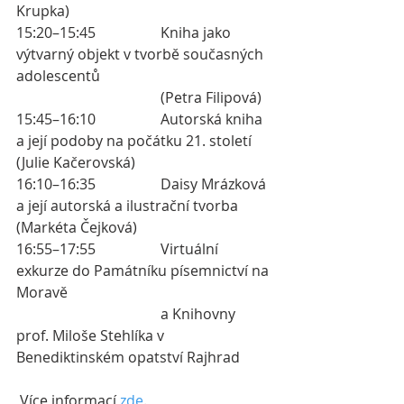
Krupka) 
15:20–15:45 		Kniha jako 
výtvarný objekt v tvorbě současných 
adolescentů 
				(Petra Filipová) 
15:45–16:10 		Autorská kniha 
a její podoby na počátku 21. století 
(Julie Kačerovská)
16:10–16:35 		Daisy Mrázková 
a její autorská a ilustrační tvorba 
(Markéta Čejková) 
16:55–17:55 		Virtuální 
exkurze do Památníku písemnictví na 
Moravě 
				a Knihovny 
prof. Miloše Stehlíka v 
Benediktinském opatství Rajhrad 
 Více informací 
zde
.