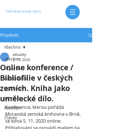
PAPÍRAKNIHA.INFO
Příspěvek
Všechno
aktuality
Všechno
2. 11. 2020
Online konference /
Paper Art
Bibliofilie v českých
Artists Book
zemích. Kniha jako
Rozhovory
umělecké dílo.
Jak na to
Konference, kterou pořádá 
Recenze
Moravská zemská knihovna v Brně, 
Články
se koná 5. 11. 2020 online. 
Přihlašování se provádí mailem na 