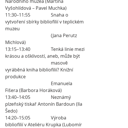
Národního muzea (Martina 
Vyšohlídová – Pavel Muchka)
11:30–11:55 		Snaha o 
vytvoření sbírky bibliofilií v teplickém 
muzeu 
				(Jana Perutz 
Michlová) 
13:15–13:40 		Tenká linie mezi 
krásou a ošklivostí, aneb, může být
				masově 
vyráběná kniha bibliofilií? Knižní 
produkce 
				Emanuela 
Fišera (Barbora Horáková) 
13:40–14:05 		Neznámý 
plzeňský tiskař Antonín Bardoun (Ila 
Šedo) 
14:20–15:05 		Výroba 
bibliofilií v Ateliéru Krupka (Lubomír 