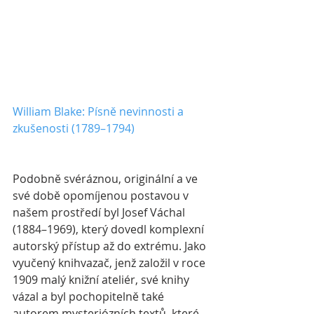
William Blake: Písně nevinnosti a 
zkušenosti (1789–1794)
Podobně svéráznou, originální a ve 
své době opomíjenou postavou v 
našem prostředí byl Josef Váchal 
(1884–1969), který dovedl komplexní 
autorský přístup až do extrému. Jako 
vyučený knihvazač, jenž založil v roce 
1909 malý knižní ateliér, své knihy 
vázal a byl pochopitelně také 
autorem mysteriózních textů, které 