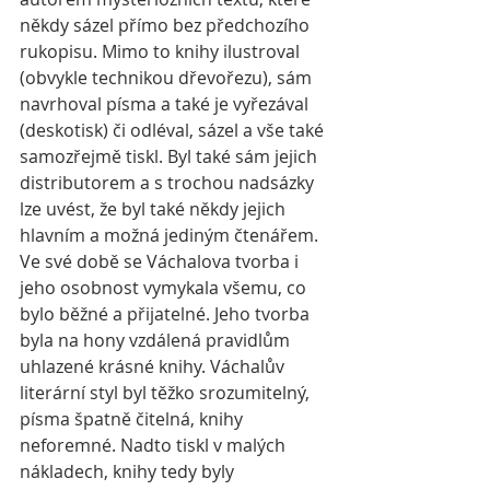
někdy sázel přímo bez předchozího 
rukopisu. Mimo to knihy ilustroval 
(obvykle technikou dřevořezu), sám 
navrhoval písma a také je vyřezával 
(deskotisk) či odléval, sázel a vše také 
samozřejmě tiskl. Byl také sám jejich 
distributorem a s trochou nadsázky 
lze uvést, že byl také někdy jejich 
hlavním a možná jediným čtenářem. 
Ve své době se Váchalova tvorba i 
jeho osobnost vymykala všemu, co 
bylo běžné a přijatelné. Jeho tvorba 
byla na hony vzdálená pravidlům 
uhlazené krásné knihy. Váchalův 
literární styl byl těžko srozumitelný, 
písma špatně čitelná, knihy 
neforemné. Nadto tiskl v malých 
nákladech, knihy tedy byly 