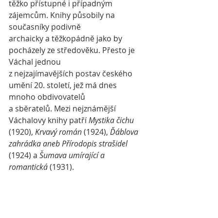
těžko přístupné i případným 
zájemcům. Knihy působily na 
současníky podivně 
archaicky a těžkopádně jako by 
pocházely ze středověku. Přesto je 
Váchal jednou 
z nejzajímavějších postav českého 
umění 20. století, jež má dnes 
mnoho obdivovatelů 
a sběratelů. Mezi nejznámější 
Váchalovy knihy patří 
Mystika čichu
(1920), 
Krvavý román
 (1924), 
Ďáblova 
zahrádka aneb Přírodopis strašidel
(1924) a 
Šumava umírající a 
romantická
 (1931).