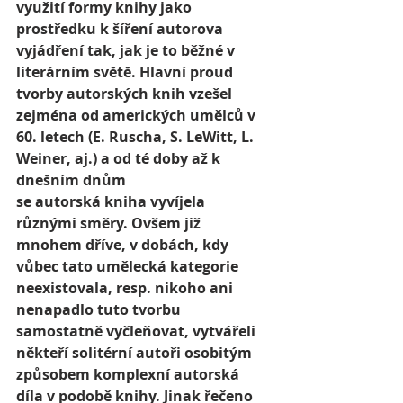
využití formy knihy jako 
prostředku k šíření autorova 
vyjádření tak, jak je to běžné v 
literárním světě. Hlavní proud 
tvorby autorských knih vzešel 
zejména od amerických umělců v 
60. letech (E. Ruscha, S. LeWitt, L. 
Weiner, aj.) a od té doby až k 
dnešním dnům 
se autorská kniha vyvíjela 
různými směry. Ovšem již 
mnohem dříve, v dobách, kdy 
vůbec tato umělecká kategorie 
neexistovala, resp. nikoho ani 
nenapadlo tuto tvorbu 
samostatně vyčleňovat, vytvářeli 
někteří solitérní autoři osobitým 
způsobem komplexní autorská 
díla v podobě knihy. Jinak řečeno 