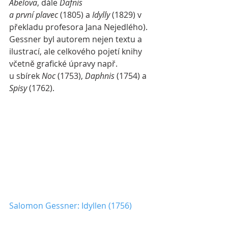
Abelova
, dále 
Dafnis 
a první plavec
 (1805) a 
Idylly
 (1829) v 
překladu profesora Jana Nejedlého). 
Gessner byl autorem nejen textu a 
ilustrací, ale celkového pojetí knihy 
včetně grafické úpravy např. 
u sbírek 
Noc
 (1753), 
Daphnis
 (1754) a 
Spisy
 (1762).
Salomon Gessner: Idyllen (1756)