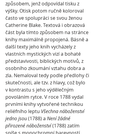
způsobem, jenž odpovídal tisku z 
výšky. Otisk potom ručně koloroval 
často ve spolupráci se svou ženou 
Catherine Blake. Textová i obrazová 
část byla tímto způsobem na stránce 
knihy maximálně propojená. Básně a 
další texty jeho knih vycházely z 
vlastních mystických vizí a bohaté 
představivosti, biblických motivů, z 
osobního zkoumání vztahu dobra a 
zla. Nemaloval tedy podle předlohy či 
skutečnosti, ale tzv. z hlavy, což bylo 
v kontrastu s jeho výdělečným 
povoláním rytce. V roce 1788 vydal 
prvními knihy vytvořené technikou 
reliéfního leptu 
Všechna náboženství 
jedno jsou
 (1788) a 
Není žádné 
přirozené náboženství
 (1788) zatím 
spíše s monochromní barevností. 