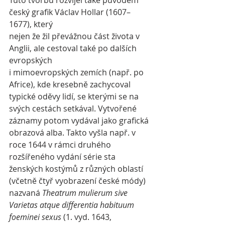
Tuto tvorbu rozvíjel také původem 
český grafik Václav Hollar (1607–
1677), který 
nejen že žil převážnou část života v 
Anglii, ale cestoval také po dalších 
evropských 
i mimoevropských zemích (např. po 
Africe), kde kresebně zachycoval 
typické oděvy lidí, se kterými se na 
svých cestách setkával. Vytvořené 
záznamy potom vydával jako grafická 
obrazová alba. Takto vyšla např. v 
roce 1644 v rámci druhého 
rozšířeného vydání série sta 
ženských kostýmů z různých oblastí 
(včetně čtyř vyobrazení české módy) 
nazvaná 
Theatrum mulierum sive 
Varietas atque differentia habituum 
foeminei sexus
 (1. vyd. 1643, 