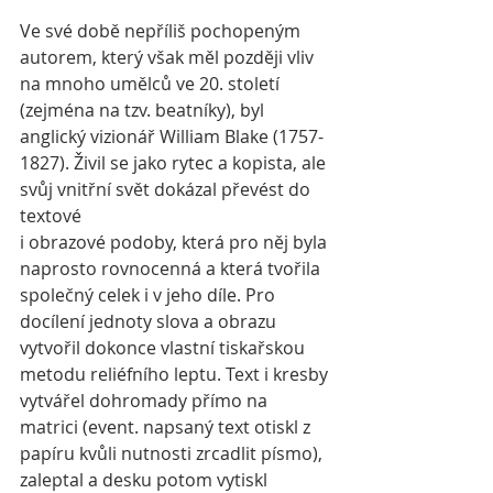
Ve své době nepříliš pochopeným 
autorem, který však měl později vliv 
na mnoho umělců ve 20. století 
(zejména na tzv. beatníky), byl 
anglický vizionář William Blake (1757-
1827). Živil se jako rytec a kopista, ale 
svůj vnitřní svět dokázal převést do 
textové 
i obrazové podoby, která pro něj byla 
naprosto rovnocenná a která tvořila 
společný celek i v jeho díle. Pro 
docílení jednoty slova a obrazu 
vytvořil dokonce vlastní tiskařskou 
metodu reliéfního leptu. Text i kresby 
vytvářel dohromady přímo na 
matrici (event. napsaný text otiskl z 
papíru kvůli nutnosti zrcadlit písmo), 
zaleptal a desku potom vytiskl 