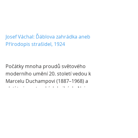
Josef Váchal: Ďáblova zahrádka aneb 
Přírodopis strašidel, 1924
Počátky mnoha proudů světového 
moderního umění 20. století vedou k 
Marcelu Duchampovi (1887–1968) a 
platí to i o autorských knihách. Nejen 
že je Duchamp důležitou postavou, 
na jejímž přístupu k umění rozkvetlo 
celé konceptuální umění, 
jež s autorskou knihou úzce souvisí 
(zejména v 60. letech v Americe), ale 
je také autorem zřejmě první 