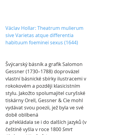
Václav Hollar: Theatrum mulierum 
sive Varietas atque differentia 
habituum foeminei sexus (1644)
Švýcarský básník a grafik Salomon 
Gessner (1730–1788) doprovázel 
vlastní básnické sbírky ilustracemi v 
rokokovém a později klasicistním 
stylu. Jakožto spolumajitel curyšské 
tiskárny Orell, Gessner & Cie mohl 
vydávat svou poezii, jež byla ve své 
době oblíbená 
a překládala se i do dalších jazyků (v 
češtině vyšla v roce 1800 
Smrt 