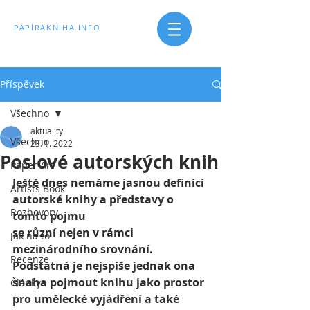
PAPÍRAKNIHA.INFO
Příspěvek
Všechno
aktuality
Všechno
23. 1. 2022
Poslové autorských knih
Paper Art
Ještě dnes nemáme jasnou definicí 
Artists Book
autorské knihy a představy o 
Rozhovory
tomto pojmu 
se různí nejen v rámci 
Jak na to
mezinárodního srovnání. 
Recenze
Podstatná je nejspíše jednak ona 
snaha pojmout knihu jako prostor 
Články
pro umělecké vyjádření a také 