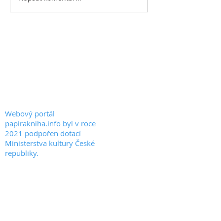
PAPIRAKNIHA.INFO
KONTAKT
© 2020 by PAPIRAKNIHA.INFO
Webový portál
papirakniha.info byl v roce
2021 podpořen dotací
Ministerstva kultury České
republiky.