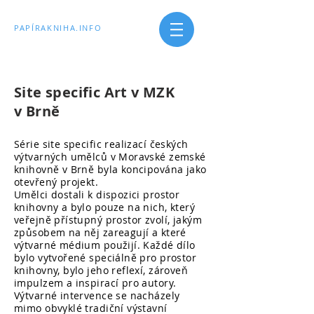
PAPÍRAKNIHA.INFO
Site specific Art v MZK
v Brně
Série site specific realizací českých
výtvarných umělců v Moravské zemské
knihovně v Brně byla koncipována jako
otevřený projekt.
Umělci dostali k dispozici prostor
knihovny a bylo pouze na nich, který
veřejně přístupný prostor zvolí, jakým
způsobem na něj zareagují a které
výtvarné médium použijí. Každé dílo
bylo vytvořené speciálně pro prostor
knihovny, bylo jeho reflexí, zároveň
impulzem a inspirací pro autory.
Výtvarné intervence se nacházely
mimo obvyklé tradiční výstavní