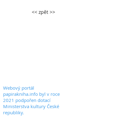
<< zpět >>
PAPIRAKNIHA.INFO
KONTAKT
© 2020 by PAPIRAKNIHA.INFO
Webový portál
papirakniha.info byl v roce
2021 podpořen dotací
Ministerstva kultury České
republiky.