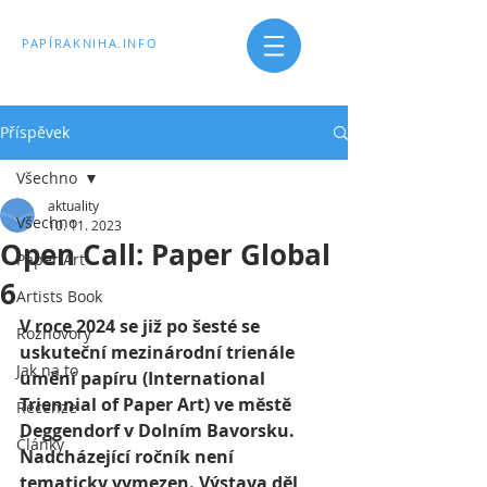
PAPÍRAKNIHA.INFO
Příspěvek
Všechno
aktuality
Všechno
10. 11. 2023
Open Call: Paper Global
Paper Art
6
Artists Book
V roce 2024 se již po šesté se 
Rozhovory
uskuteční mezinárodní trienále 
Jak na to
umění papíru (International 
Triennial of Paper Art) ve městě 
Recenze
Deggendorf v Dolním Bavorsku. 
Články
Nadcházející ročník není 
tematicky vymezen. Výstava děl, 