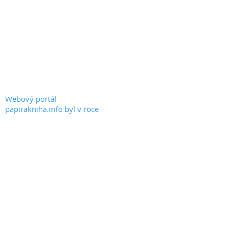
PAPIRAKNIHA.INFO
KONTAKT
© 2020 by PAPIRAKNIHA.INFO
Webový portál
papirakniha.info byl v roce
2021 podpořen dotací
Ministerstva kultury České
republiky.