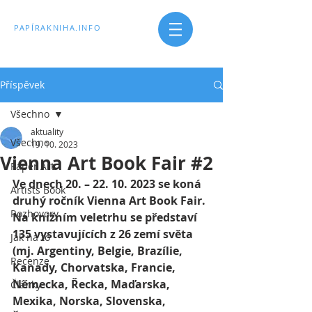
PAPÍRAKNIHA.INFO
Příspěvek
Všechno
aktuality
Všechno
19. 10. 2023
Vienna Art Book Fair #2
Paper Art
Ve dnech 20. – 22. 10. 2023 se koná 
Artists Book
druhý ročník Vienna Art Book Fair. 
Rozhovory
Na knižním veletrhu se představí 
135 vystavujících z 26 zemí světa 
Jak na to
(mj. Argentiny, Belgie, Brazílie, 
Recenze
Kanady, Chorvatska, Francie, 
Německa, Řecka, Maďarska, 
Články
Mexika, Norska, Slovenska, 