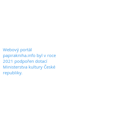
PAPIRAKNIHA.INFO
KONTAKT
© 2020 by PAPIRAKNIHA.INFO
Webový portál
papirakniha.info byl v roce
2021 podpořen dotací
Ministerstva kultury České
republiky.