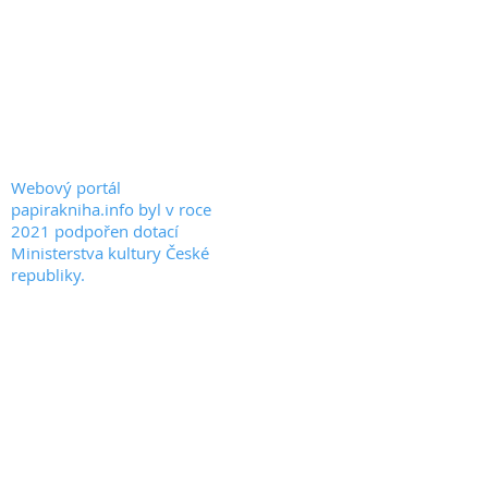
PAPIRAKNIHA.INFO
KONTAKT
© 2020 by PAPIRAKNIHA.INFO
Webový portál
papirakniha.info byl v roce
2021 podpořen dotací
Ministerstva kultury České
republiky.